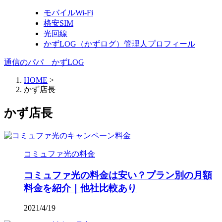
モバイルWi-Fi
格安SIM
光回線
かずLOG（かずログ）管理人プロフィール
通信のパパ かずLOG
HOME
>
かず店長
かず店長
コミュファ光の料金
コミュファ光の料金は安い？プラン別の月額
料金を紹介｜他社比較あり
2021/4/19