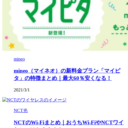
mineo
mineo（マイネオ）の新料金プラン「マイピ
タ」の特徴まとめ｜最大60％安くなる！
2021/3/1
NCT光
NCTのWi-Fiまとめ｜おうちWi-FiやNCTワイ