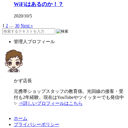
WiFiはあるのか！？
2020/10/5
1
2
…
30
Next »
管理人プロフィール
かず店長
元携帯ショップスタッフの教育係。光回線の接客・受
付も2年経験。現在はYouTubeやツイッターでも発信中
✨
⇒詳しいプロフィールはこちら
ホーム
プライバシーポリシー