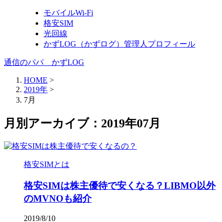
モバイルWi-Fi
格安SIM
光回線
かずLOG（かずログ）管理人プロフィール
通信のパパ かずLOG
HOME
>
2019年
>
7月
月別アーカイブ：2019年07月
格安SIMとは
格安SIMは株主優待で安くなる？LIBMO以外
のMVNOも紹介
2019/8/10