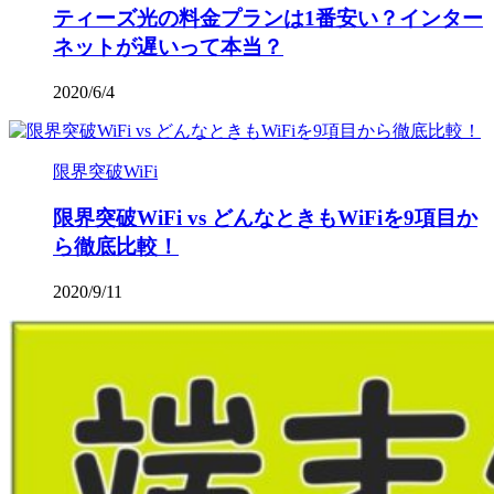
ティーズ光の料金プランは1番安い？インター
ネットが遅いって本当？
2020/6/4
限界突破WiFi
限界突破WiFi vs どんなときもWiFiを9項目か
ら徹底比較！
2020/9/11