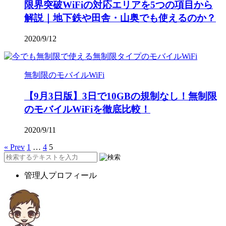
限界突破WiFiの対応エリアを5つの項目から
解説｜地下鉄や田舎・山奥でも使えるのか？
2020/9/12
無制限のモバイルWiFi
【9月3日版】3日で10GBの規制なし！無制限
のモバイルWiFiを徹底比較！
2020/9/11
« Prev
1
…
4
5
管理人プロフィール