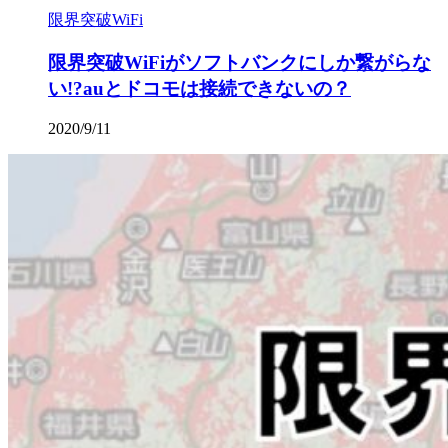
限界突破WiFi
限界突破WiFiがソフトバンクにしか繋がらな
い!?auとドコモは接続できないの？
2020/9/11