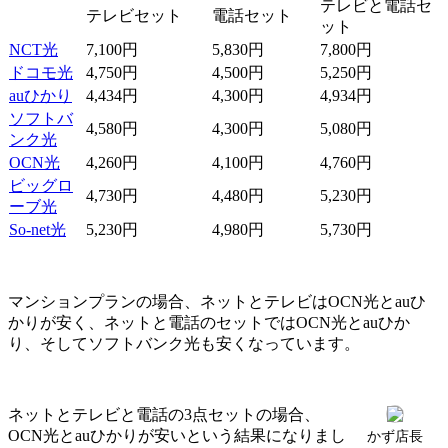
テレビと電話セ
テレビセット
電話セット
ット
NCT光
7,100円
5,830円
7,800円
ドコモ光
4,750円
4,500円
5,250円
auひかり
4,434円
4,300円
4,934円
ソフトバ
4,580円
4,300円
5,080円
ンク光
OCN光
4,260円
4,100円
4,760円
ビッグロ
4,730円
4,480円
5,230円
ーブ光
So-net光
5,230円
4,980円
5,730円
マンションプランの場合、ネットとテレビはOCN光とauひ
かりが安く、ネットと電話のセットではOCN光とauひか
り、そしてソフトバンク光も安くなっています。
ネットとテレビと電話の3点セットの場合、
OCN光とauひかりが安いという結果になりまし
かず店長