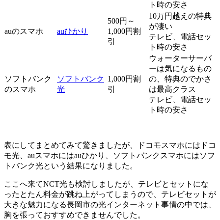
ト時の安さ
10万円越えの特典
500円～
が凄い
auのスマホ
auひかり
1,000円割
テレビ、電話セッ
引
ト時の安さ
ウォーターサーバ
ーは気になるもの
ソフトバンク
ソフトバンク
1,000円割
の、特典のでかさ
のスマホ
光
引
は最高クラス
テレビ、電話セッ
ト時の安さ
表にしてまとめてみて驚きましたが、ドコモスマホにはドコ
モ光、auスマホにはauひかり、ソフトバンクスマホにはソフ
トバンク光という結果になりました。
ここへ来てNCT光も検討しましたが、テレビとセットにな
ったとたん料金が跳ね上がってしまうので、テレビセットが
大きな魅力になる長岡市の光インターネット事情の中では、
胸を張っておすすめできませんでした。