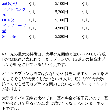
auひかり
なし
5,100円
なし
ソフトバンク
なし
5,200円
なし
光
OCN光
なし
5,100円
なし
ビッグローブ
なし
4,980円
なし
光
So-net光
なし
5,580円
なし
NCT光の最大の特徴は、大手の光回線と違い300Mという現
代では低速と言われてしまうプランや、1G越えの超高速プ
ランが用意されているという点です。
どちらのプランも需要は少ないかとは思いますが、速度を遅
くしてでも500円安くしたいという人や、逆に3,000円余分に
払ってでも超高速プランを契約したいという方にはメリット
があります。
大手ライバル回線と比べても、基本料金が若干安いので、基
本料金だけで見るとNCT光は選びたくなる光インターネッ
トですね。