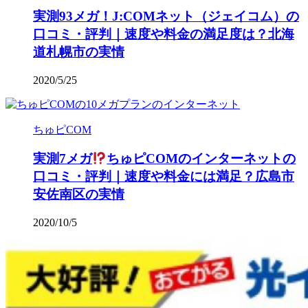
実測93メガ！J:COMネット（ジェイコム）の
口コミ・評判｜速度や料金の満足度は？北海
道札幌市の実情
2020/5/25
ちゅピCOM
実測7メガ
ちゅピCOMのインターネットの
口コミ・評判｜速度や料金には満足？広島市
安佐南区の実情
2020/10/5