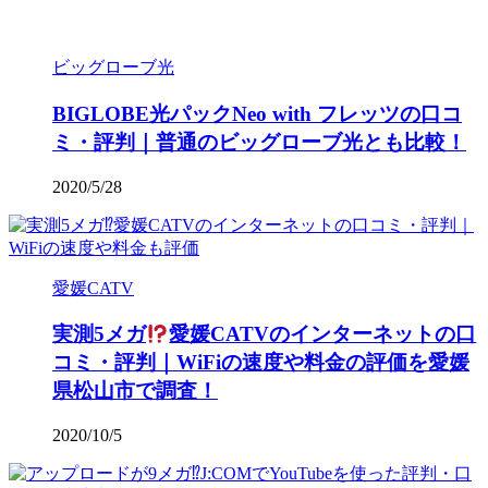
ビッグローブ光
BIGLOBE光パックNeo with フレッツの口コ
ミ・評判｜普通のビッグローブ光とも比較！
2020/5/28
愛媛CATV
実測5メガ
愛媛CATVのインターネットの口
コミ・評判｜WiFiの速度や料金の評価を愛媛
県松山市で調査！
2020/10/5