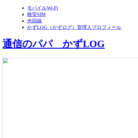
モバイルWi-Fi
格安SIM
光回線
かずLOG（かずログ）管理人プロフィール
通信のパパ かずLOG