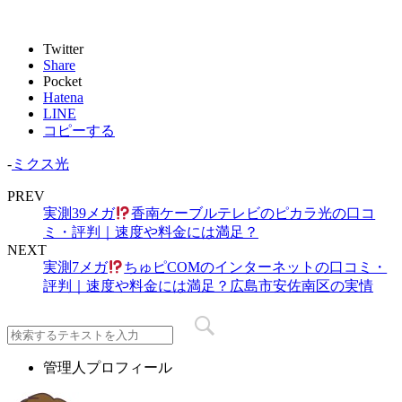
Twitter
Share
Pocket
Hatena
LINE
コピーする
-
ミクス光
PREV
実測39メガ
香南ケーブルテレビのピカラ光の口コ
ミ・評判｜速度や料金には満足？
NEXT
実測7メガ
ちゅピCOMのインターネットの口コミ・
評判｜速度や料金には満足？広島市安佐南区の実情
管理人プロフィール