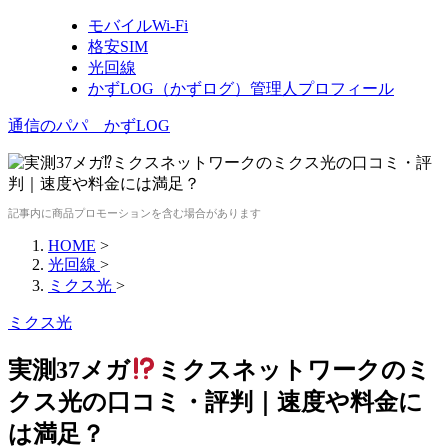
モバイルWi-Fi
格安SIM
光回線
かずLOG（かずログ）管理人プロフィール
通信のパパ かずLOG
記事内に商品プロモーションを含む場合があります
HOME
>
光回線
>
ミクス光
>
ミクス光
実測37メガ
ミクスネットワークのミ
クス光の口コミ・評判｜速度や料金に
は満足？