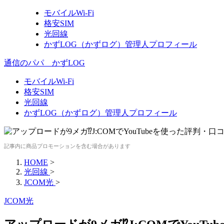
モバイルWi-Fi
格安SIM
光回線
かずLOG（かずログ）管理人プロフィール
通信のパパ かずLOG
モバイルWi-Fi
格安SIM
光回線
かずLOG（かずログ）管理人プロフィール
記事内に商品プロモーションを含む場合があります
HOME
>
光回線
>
JCOM光
>
JCOM光