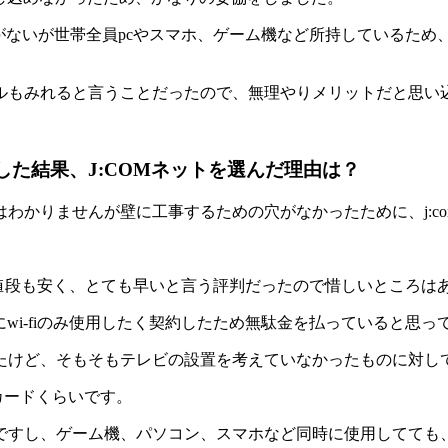
がないが世帯全員pcやスマホ、ゲーム機など所持しているため、フ
ルもみれると言うことだったので、無理やりメリットだと思い
・検討した結果、J:COMネットを選んだ理由は？
かりませんが壁に工事するための穴がなかったために、j:com
と値段も安く、とても早いと言う評判だったので惜しいところは
純にwi-fiのみ使用したく契約したため無駄金を払っていると思
たけど、そもそもテレビの設置を考えていなかったものに対し
カードくらいです。
ですし、ゲーム機、パソコン、スマホなど同時に使用してても