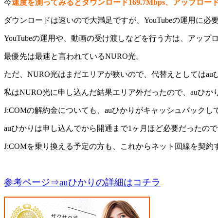
今
速度を測ってみるとダウンロード169.7Mbps、アップロード9.
ダウンロードは速いので大満足ですが、YouTubeの運用に
YouTubeの運用や、動画の受け渡しなどを行う方は、アッ
最優先は最速と言われているNURO光。
ただ、NURO光はまだエリアが狭いので、代替えとしてはau
私はNURO光に申し込んだ結果エリア外だったので、auひ
J:COMの解約金についても、auひかりがキャッシュバック
auひかりは申し込んでから開通まで1ヶ月ほど必要だったの
J:COMを乗り換える予定の方も、これからネット回線を契
参考ページ⇒auひかりの詳細はコチラ