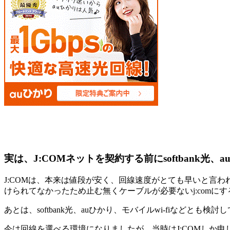
実は、J:COMネットを契約する前にsoftbank光、
J:COMは、本来は値段が安く、回線速度がとても早いと言
けられてなかったため止む無くケーブルが必要ないj:comに
あとは、softbank光、auひかり、モバイルwi-fiなどと
今は回線を選べる環境になりましたが、当時はJ:COMしか