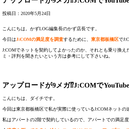
アップロードが9メガ⁉J:COMでYouT
投稿日：
2020年5月24日
こんにちは。かずLOG編集長のかず店長です。
今日は
J:COMの満足度を調査
するために、
東京都板橋区
でJ
J:COMでネットを契約してよかったのか、それとも乗り換
ミ・評判を聞きたいという方は参考にして下さいね。
アップロードが9メガ⁉J:COMでYouT
こんにちは、ダイチです。
今回は東京都板橋区で私が実際に使っているJ:COMネット
私はアパートの2階で契約しているので、アパートでの満足