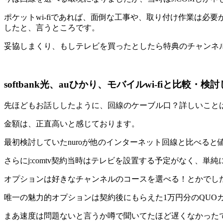
ポケットwi-fiであれば、面倒な工事や、取り付け作業は必要
したと、言うところです。
妥協しまくり、もしテレビを買ったとしたら特典のチャンネ
softbank光、auひかり、モバイルwi-fiと比較
先ほどもお話ししたように、回線のケーブル口？詳しいことはわ
金額は、正直高いと感じております。
最初検討していたnuroが他のインターネット回線と比べる
さらにj:comtv契約当時はテレビを設置する予定がなく、単
オプションは好きなチャンネルのコースを選べる！とかでし
唯一の魅力的オプションは契約後にもらえた1万円分のQUO
まあ速度は問題ないと言うか噂で聞いてたほど遅くなかった