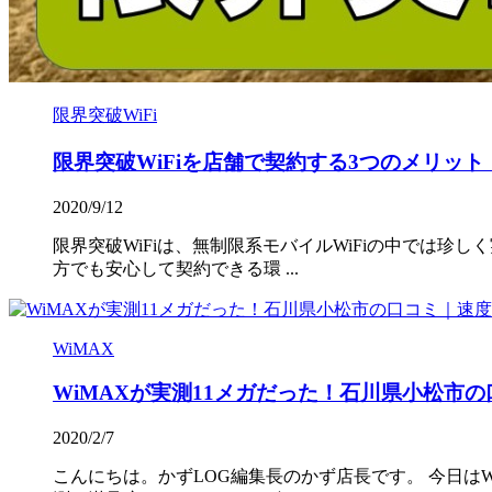
限界突破WiFi
限界突破WiFiを店舗で契約する3つのメリッ
2020/9/12
限界突破WiFiは、無制限系モバイルWiFiの中では珍
方でも安心して契約できる環 ...
WiMAX
WiMAXが実測11メガだった！石川県小松市
2020/2/7
こんにちは。かずLOG編集長のかず店長です。 今日はW