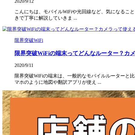
2020/9/12
こんにちは、モバイルWiFiや光回線など、気になること
きで丁寧に解説していきま ...
限界突破WiFi
限界突破WiFiの端末ってどんなルーター？カ
2020/9/11
限界突破WiFiの端末は、一般的なモバイルルーター
マホのように地図や翻訳アプリが使え ...