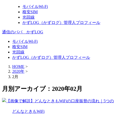
モバイルWi-Fi
格安SIM
光回線
かずLOG（かずログ）管理人プロフィール
通信のパパ かずLOG
モバイルWi-Fi
格安SIM
光回線
かずLOG（かずログ）管理人プロフィール
HOME
>
2020年
>
2月
月別アーカイブ：2020年02月
どんなときもWiFi