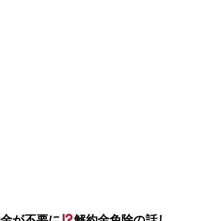
約金が不要に
解約金免除の話し