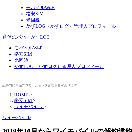
モバイルWi-Fi
格安SIM
光回線
かずLOG（かずログ）管理人プロフィール
通信のパパ かずLOG
モバイルWi-Fi
格安SIM
光回線
かずLOG（かずログ）管理人プロフィール
記事内に商品プロモーションを含む場合があります
HOME
>
格安SIM
>
ワイモバイル
>
ワイモバイル
2019年10月からワイモバイルの解約違