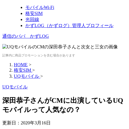
モバイルWi-Fi
格安SIM
光回線
かずLOG（かずログ）管理人プロフィール
通信のパパ かずLOG
記事内に商品プロモーションを含む場合があります
HOME
>
格安SIM
>
UQモバイル
>
UQモバイル
深田恭子さんがCMに出演しているUQ
モバイルって人気なの？
更新日：
2020年3月16日