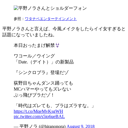
参照：
ワタナベエンターテインメント
平野ノラさんと言えば、今風メイクをしたらイイ女すぎると
話題になっていましたね。
本日おったまげ解禁
ワコール／ウイング
「Date.（デイト）」の新製品
『シンクロブラ』登場だゾ
荻野目ちゃんダンス踊っても
MCハマーやってもズレない
ぶっ飛びブラだゾ！
「時代はズレても、ブラはズラすな。」
https://t.co/MqeMvKsgWH
pic.twitter.com/s5io6ueBAL
— 平野ノラ (@hiranonora)
August 9, 2018