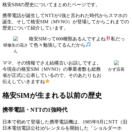
格安SIMの歴史についてまとめたページです。
携帯電話が誕生してNTTが1強と言われた時代からスマホの
誕生、そして格安SIM（MVNO）が登場してからこれまでの
歴史について紹介しています。
格安SIMって600種類あるんですよね
私だっ
て色々勉強してるんだから
研修生の花さ
ん
ママ、その情報でさえ結構古いお話しですよ。
今現在の格安SIM（MVNO）の事業者数も総務
かず店長
省が正式に公表しているので、そのあたりもお
伝えしていきますね
格安SIMが生まれる以前の歴史
携帯電話・NTTの1強時代
日本で初めて登場した携帯電話機は、1985年9月にNTT（旧
日本電信電話公社)がレンタルを開始した「ショルダーホ