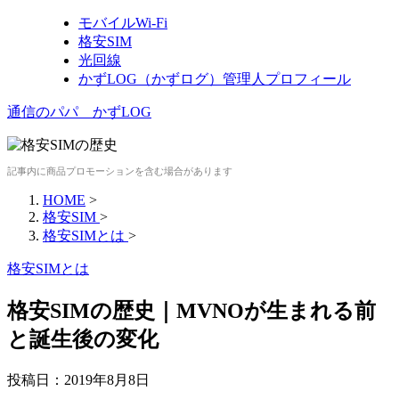
モバイルWi-Fi
格安SIM
光回線
かずLOG（かずログ）管理人プロフィール
通信のパパ かずLOG
記事内に商品プロモーションを含む場合があります
HOME
>
格安SIM
>
格安SIMとは
>
格安SIMとは
格安SIMの歴史｜MVNOが生まれる前
と誕生後の変化
投稿日：
2019年8月8日