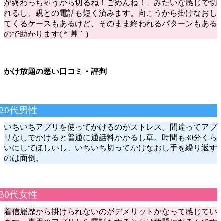
が終わっちゃうから切るね！ごめんね！」みたいな感じで切
れるし、親との電話も短く済みます。向こうから掛けなおし
てくるケースもあるけど、そのまま終われるパターンもある
ので助かります( *´艸｀)
かけ放題の悪い口コミ・評判
20代男性
いちいちアプリを使ってかけるのがストレス。間違ってアプ
リなしでかけると普通に通話料かかるし草。時間も30分くら
いにしてほしいし、いちいち切ってかけなおし手を繰り返す
のは面倒。
30代女性
着信履歴から掛けられないのがデメリットかなって感じてい