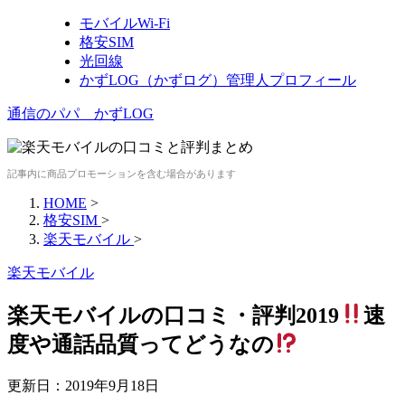
モバイルWi-Fi
格安SIM
光回線
かずLOG（かずログ）管理人プロフィール
通信のパパ かずLOG
記事内に商品プロモーションを含む場合があります
HOME
>
格安SIM
>
楽天モバイル
>
楽天モバイル
楽天モバイルの口コミ・評判2019
速
度や通話品質ってどうなの
更新日：
2019年9月18日