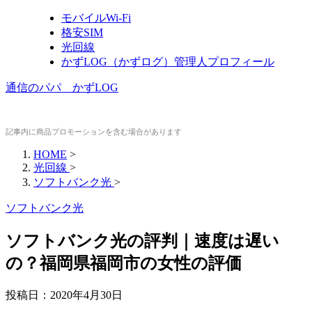
モバイルWi-Fi
格安SIM
光回線
かずLOG（かずログ）管理人プロフィール
通信のパパ かずLOG
記事内に商品プロモーションを含む場合があります
HOME
>
光回線
>
ソフトバンク光
>
ソフトバンク光
ソフトバンク光の評判｜速度は遅い
の？福岡県福岡市の女性の評価
投稿日：
2020年4月30日