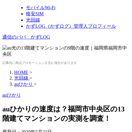
モバイルWi-Fi
格安SIM
光回線
かずLOG（かずログ）管理人プロフィール
通信のパパ かずLOG
記事内に商品プロモーションを含む場合があります
HOME
>
光回線
>
auひかり
>
auひかり
auひかりの速度は？福岡市中央区の13
階建てマンションの実測を調査！
更新日：
2020年5月21日