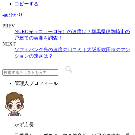
コピーする
-
auひかり
PREV
NURO光（ニューロ光）の速度は？群馬県伊勢崎市の
戸建ての実測を調査！
NEXT
ソフトバンク光の速度の口コミ｜大阪府吹田市のマン
ションの速さは？
管理人プロフィール
かず店長