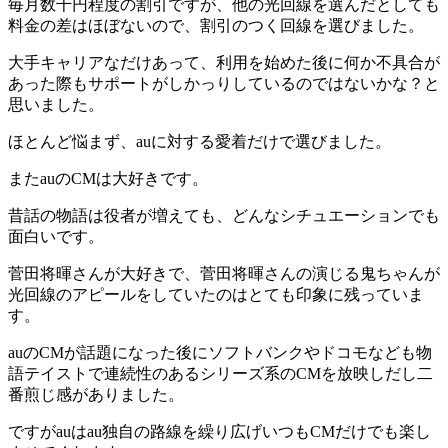
毎月数千円程度の割引ですが、他の光回線を選んだとしても
料金の差はほぼないので、割引のつく回線を選びました。
大手キャリアなだけあって、利用を始めた後に何か不具合が
あった際もサポートがしかっりしているのではないかな？と
思いました。
ほとんど悩まず、auに対する愛着だけで選びました。
またauのCMは大好きです。
昔話の物語は役者が増えても、どんなシチュエーションでも
面白いです。
菅田将暉さんが大好きで、菅田将暉さんの演じる鬼ちゃんが
光回線のアピールをしていたのはとても印象に残っていま
す。
auのCMが話題になった後にソフトバンクやドコモなども物
語テイストで連続性のあるシリーズ系のCMを放映しだし二
番煎じ感がありました。
ですがauはau独自の路線を繰り広げいつもCMだけでも楽し