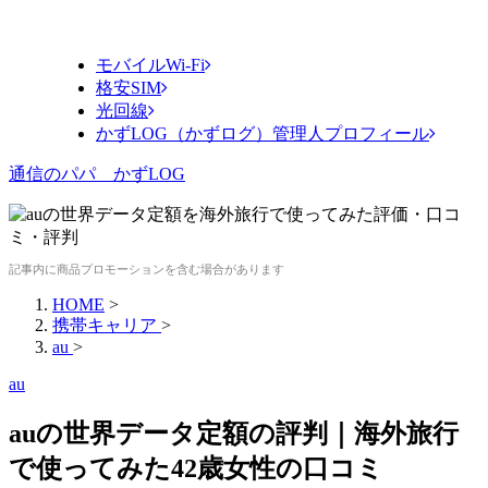
モバイルWi-Fi
格安SIM
光回線
かずLOG（かずログ）管理人プロフィール
通信のパパ かずLOG
記事内に商品プロモーションを含む場合があります
HOME
>
携帯キャリア
>
au
>
au
auの世界データ定額の評判｜海外旅行
で使ってみた42歳女性の口コミ