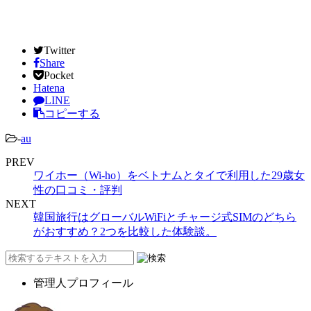
Twitter
Share
Pocket
Hatena
LINE
コピーする
-
au
PREV
ワイホー（Wi-ho）をベトナムとタイで利用した29歳女
性の口コミ・評判
NEXT
韓国旅行はグローバルWiFiとチャージ式SIMのどちら
がおすすめ？2つを比較した体験談。
管理人プロフィール