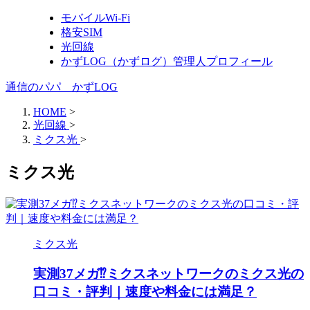
モバイルWi-Fi
格安SIM
光回線
かずLOG（かずログ）管理人プロフィール
通信のパパ かずLOG
HOME
>
光回線
>
ミクス光
>
ミクス光
ミクス光
実測37メガ⁉ミクスネットワークのミクス光の
口コミ・評判｜速度や料金には満足？