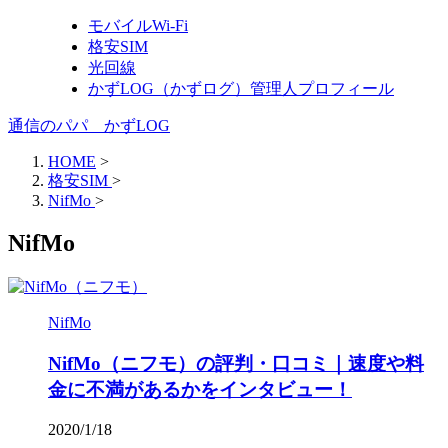
モバイルWi-Fi
格安SIM
光回線
かずLOG（かずログ）管理人プロフィール
通信のパパ かずLOG
HOME
>
格安SIM
>
NifMo
>
NifMo
NifMo
NifMo（ニフモ）の評判・口コミ｜速度や料
金に不満があるかをインタビュー！
2020/1/18